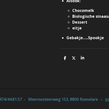
Alsook:
Chocomelk
Biologische sinaa
Dessert
eitje
Gebakje…..Spookje
D
D
S
e
e
h
l
e
a
e
l
r
n
e
474/44.81.57 - Meensesteenweg 153, 8800 Roeselare
-
i