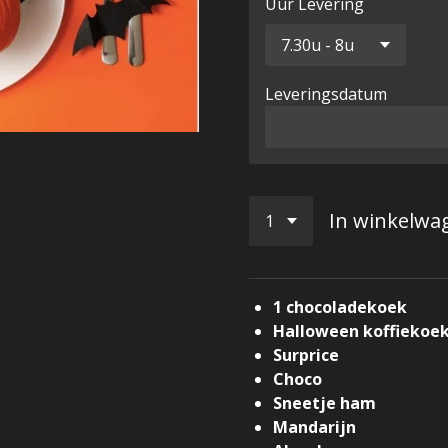
Uur Levering
Leveringsdatum
In winkelwa
1 chocoladekoek
Halloween koffiekoe
Surprice
Choco
Sneetje ham
Mandarijn