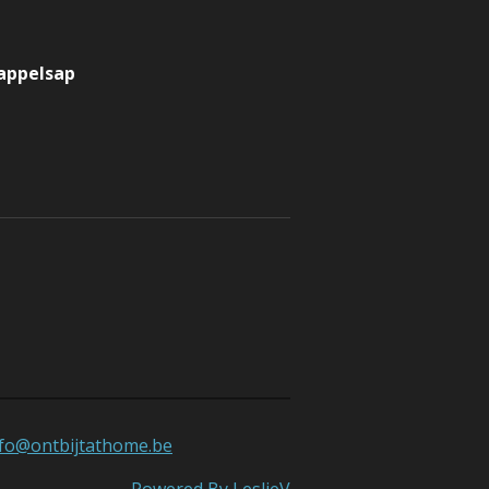
sappelsap
nfo@ontbijtathome.be