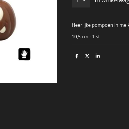
In winkelwa
Heerlijke pompoen in me
10,5 cm - 1 st.
D
D
S
e
e
h
l
e
a
e
l
r
n
e