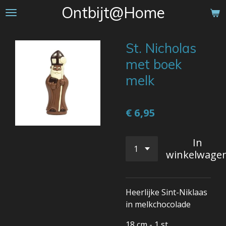
Ontbijt@Home
Ga
direct
naar
St. Nicholas
de
hoofdinhoud
met boek
melk
€ 6,95
In
winkelwage
Heerlijke Sint-Niklaas
in melkchocolade
18 cm - 1 st.