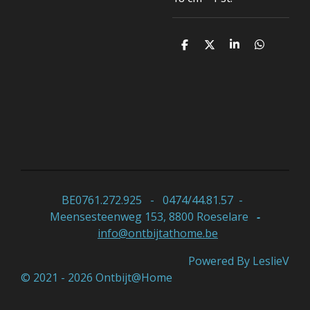
D
D
S
D
e
e
h
e
l
e
a
l
e
l
r
e
n
e
n
BE0761.272.925 - 0474/44.81.57 -
Meensesteenweg 153, 8800 Roeselare
-
info@ontbijtathome.be
Powered By LeslieV
© 2021 - 2026 Ontbijt@Home